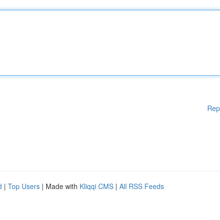
Rep
d
|
Top Users
| Made with
Kliqqi CMS
|
All RSS Feeds