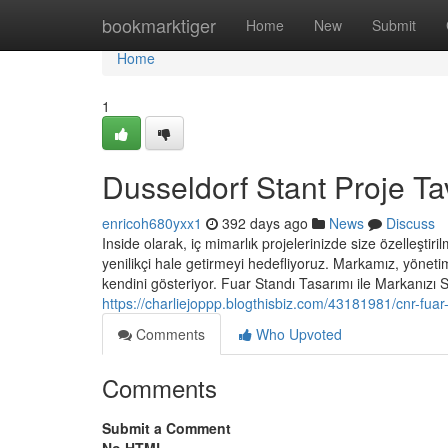
Home
bookmarktiger
Home
New
Submit
Home
1
Dusseldorf Stant Proje Ta
enricoh680yxx1
392 days ago
News
Discuss
Inside olarak, iç mimarlık projelerinizde size özelleşt
yenilikçi hale getirmeyi hedefliyoruz. Markamız, yönet
kendini gösteriyor. Fuar Standı Tasarımı ile Markanızı Ser
https://charliejoppp.blogthisbiz.com/43181981/cnr-fuar
Comments
Who Upvoted
Comments
Submit a Comment