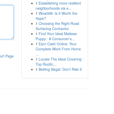
1
Establishing more resilient
neighborhoods via e...
1
Wow388: Is It Worth the
Hype?
1
Choosing the Right Road
Surfacing Contractor
1
Find Your Ideal Maltese
Puppy : A Consumer's...
1
Earn Cash Online: Your
Complete Work From Home
...
ort Page
1
Locate The Ideal Covering :
Top Roofin...
1
Betting Illegal: Don't Risk It