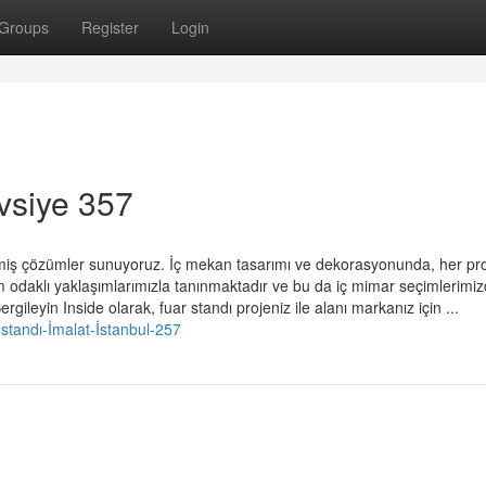
Groups
Register
Login
vsiye 357
irilmiş çözümler sunuyoruz. İç mekan tasarımı ve dekorasyonunda, her pro
im odaklı yaklaşımlarımızla tanınmaktadır ve bu da iç mimar seçimlerimi
gileyin Inside olarak, fuar standı projeniz ile alanı markanız için ...
-standı-İmalat-İstanbul-257