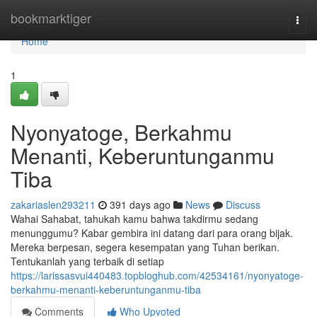
Home
bookmarktiger
Togg
navi
Home
1
Nyonyatoge, Berkahmu
Menanti, Keberuntunganmu
Tiba
zakariaslen293211
391 days ago
News
Discuss
Wahai Sahabat, tahukah kamu bahwa takdirmu sedang
menunggumu? Kabar gembira ini datang dari para orang bijak.
Mereka berpesan, segera kesempatan yang Tuhan berikan.
Tentukanlah yang terbaik di setiap
https://larissasvui440483.topbloghub.com/42534161/nyonyatoge-
berkahmu-menanti-keberuntunganmu-tiba
Comments
Who Upvoted