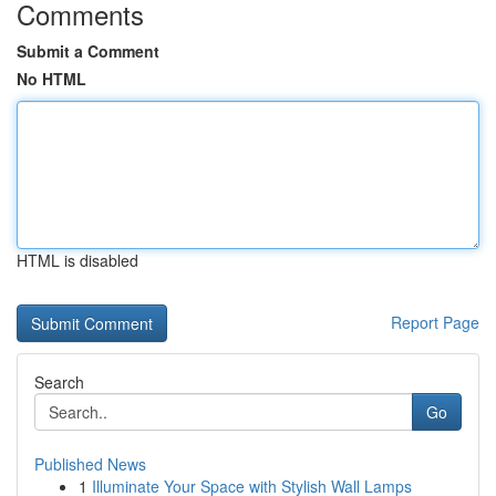
Comments
Submit a Comment
No HTML
HTML is disabled
Report Page
Search
Go
Published News
1
Illuminate Your Space with Stylish Wall Lamps