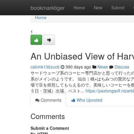
Home
bookmarktiger
Home
New
Submit
Home
1
An Unbiased View of Har
calvink136zuc6
390 days ago
News
Discuss
サードウェーブ系のコーヒー専門店かと思って行ったの
系がメインのようです。 仙台｜桃×はちみつの贅沢な
場で豆を焙煎してもらえるので、美味しいコーヒーを飲
５日・茨城）出場、ベスト...
https://paxtongqvlf.niza
Comments
Who Upvoted
Comments
Submit a Comment