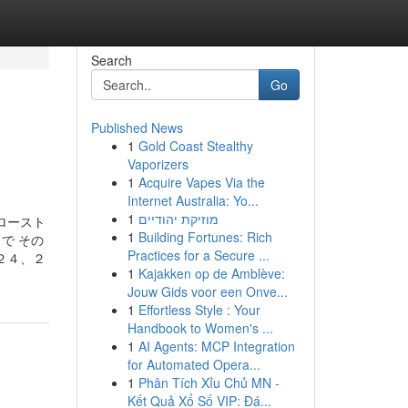
Search
Go
Published News
1
Gold Coast Stealthy
Vaporizers
1
Acquire Vapes Via the
Internet Australia: Yo...
1
מוזיקת יהודיים
ロースト
1
Building Fortunes: Rich
で その
Practices for a Secure ...
２４、２
1
Kajakken op de Amblève:
Jouw Gids voor een Onve...
1
Effortless Style : Your
Handbook to Women's ...
1
AI Agents: MCP Integration
for Automated Opera...
1
Phân Tích Xỉu Chủ MN -
Kết Quả Xổ Số VIP: Đá...