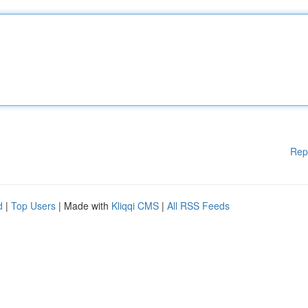
Rep
d
|
Top Users
| Made with
Kliqqi CMS
|
All RSS Feeds