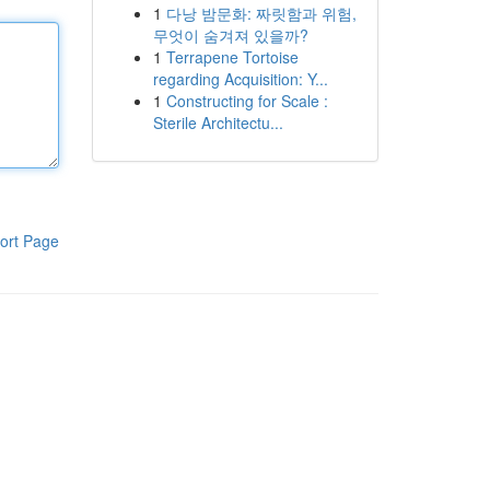
1
다낭 밤문화: 짜릿함과 위험,
무엇이 숨겨져 있을까?
1
Terrapene Tortoise
regarding Acquisition: Y...
1
Constructing for Scale :
Sterile Architectu...
ort Page