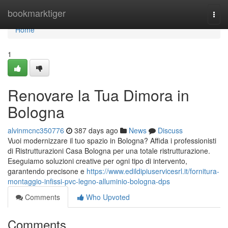
Home
bookmarktiger
Togg
navi
Home
1
Renovare la Tua Dimora in
Bologna
alvinmcnc350776
387 days ago
News
Discuss
Vuoi modernizzare il tuo spazio in Bologna? Affida i professionisti
di Ristrutturazioni Casa Bologna per una totale ristrutturazione.
Eseguiamo soluzioni creative per ogni tipo di intervento,
garantendo precisone e
https://www.edildipiuservicesrl.it/fornitura-
montaggio-infissi-pvc-legno-alluminio-bologna-dps
Comments
Who Upvoted
Comments