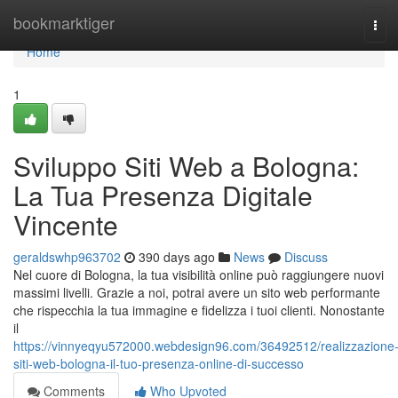
Home
bookmarktiger
Tog
navi
Home
1
Sviluppo Siti Web a Bologna:
La Tua Presenza Digitale
Vincente
geraldswhp963702
390 days ago
News
Discuss
Nel cuore di Bologna, la tua visibilità online può raggiungere nuovi
massimi livelli. Grazie a noi, potrai avere un sito web performante
che rispecchia la tua immagine e fidelizza i tuoi clienti. Nonostante
il
https://vinnyeqyu572000.webdesign96.com/36492512/realizzazione
siti-web-bologna-il-tuo-presenza-online-di-successo
Comments
Who Upvoted