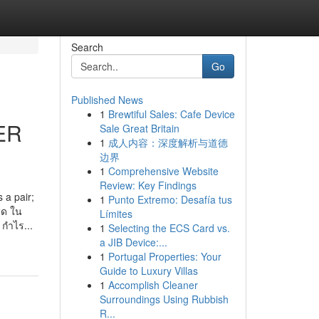
Search
Go
Published News
1
Brewtiful Sales: Cafe Device
ER
Sale Great Britain
1
成人内容：深度解析与道德
边界
1
Comprehensive Website
Review: Key Findings
 a pair;
1
Punto Extremo: Desafía tus
สุด ใน
Límites
กำไร...
1
Selecting the ECS Card vs.
a JIB Device:...
1
Portugal Properties: Your
Guide to Luxury Villas
1
Accomplish Cleaner
Surroundings Using Rubbish
R...