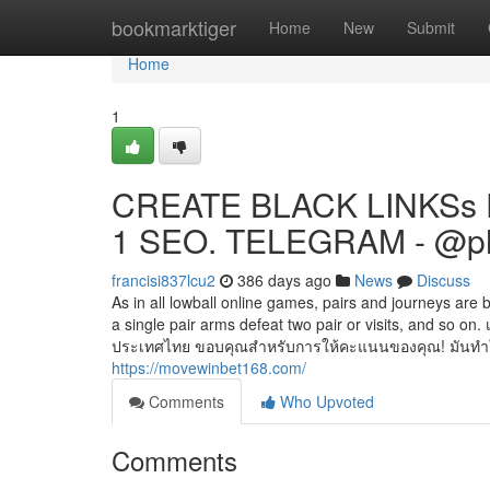
Home
bookmarktiger
Home
New
Submit
Home
1
CREATE BLACK LINKSs 
1 SEO. TELEGRAM - @p
francisi837lcu2
386 days ago
News
Discuss
As in all lowball online games, pairs and journeys are
a single pair arms defeat two pair or visits, and so on. 
ประเทศไทย ขอบคุณสำหรับการให้คะแนนของคุณ! มันทำให้
https://movewinbet168.com/
Comments
Who Upvoted
Comments