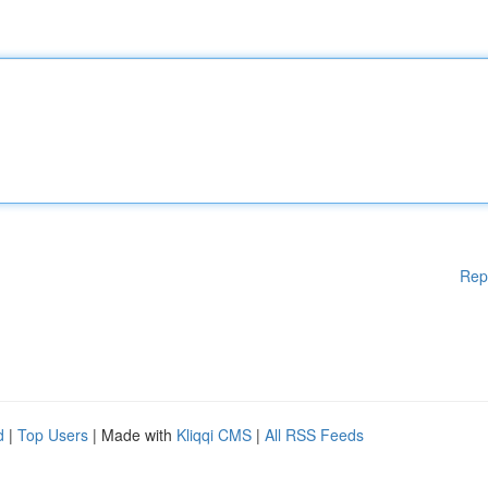
Rep
d
|
Top Users
| Made with
Kliqqi CMS
|
All RSS Feeds