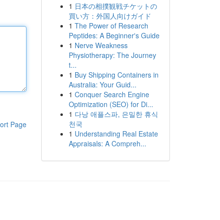
1
日本の相撲観戦チケットの
買い方：外国人向けガイド
1
The Power of Research
Peptides: A Beginner's Guide
1
Nerve Weakness
Physiotherapy: The Journey
t...
1
Buy Shipping Containers in
Australia: Your Guid...
1
Conquer Search Engine
Optimization (SEO) for Di...
1
다낭 애플스파, 은밀한 휴식
천국
ort Page
1
Understanding Real Estate
Appraisals: A Compreh...