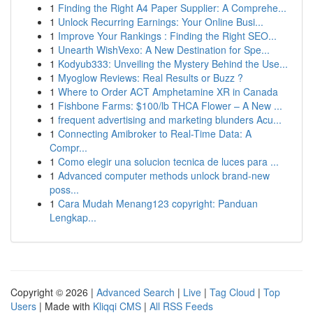
1
Finding the Right A4 Paper Supplier: A Comprehe...
1
Unlock Recurring Earnings: Your Online Busi...
1
Improve Your Rankings : Finding the Right SEO...
1
Unearth WishVexo: A New Destination for Spe...
1
Kodyub333: Unveiling the Mystery Behind the Use...
1
Myoglow Reviews: Real Results or Buzz ?
1
Where to Order ACT Amphetamine XR in Canada
1
Fishbone Farms: $100/lb THCA Flower – A New ...
1
frequent advertising and marketing blunders Acu...
1
Connecting Amibroker to Real-Time Data: A
Compr...
1
Como elegir una solucion tecnica de luces para ...
1
Advanced computer methods unlock brand-new
poss...
1
Cara Mudah Menang123 copyright: Panduan
Lengkap...
Copyright © 2026 |
Advanced Search
|
Live
|
Tag Cloud
|
Top
Users
| Made with
Kliqqi CMS
|
All RSS Feeds