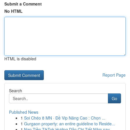
Submit a Comment
No HTML
HTML is disabled
Report Page
Search
Go
Published News
1
Soi Chéo 8 MN · Đề Vip Nâng Cao : Chọn ...
1
Gurgaon property: an entire guideline to Reside...
1
Nạp Tiền TikTok Hướng Dẫn Chi Tiết Năm nay