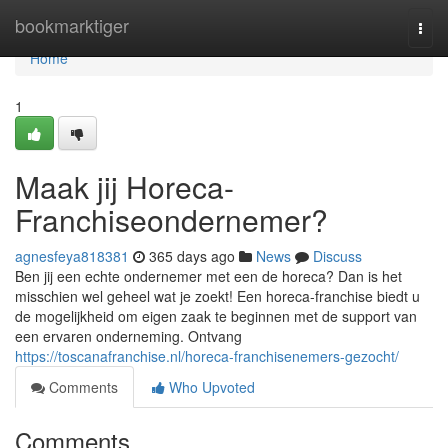
Home
bookmarktiger
Togg
navi
Home
1
Maak jij Horeca-
Franchiseondernemer?
agnesfeya818381
365 days ago
News
Discuss
Ben jij een echte ondernemer met een de horeca? Dan is het
misschien wel geheel wat je zoekt! Een horeca-franchise biedt u
de mogelijkheid om eigen zaak te beginnen met de support van
een ervaren onderneming. Ontvang
https://toscanafranchise.nl/horeca-franchisenemers-gezocht/
Comments
Who Upvoted
Comments