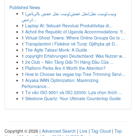
Published News
1
ونيت|ونيت نقل|نقل عفش|ونيت نقل عفش بالرياض|
ارخص...
1
Laptop AI: Sebuah Revolusi Produktivitas di...
1
Acholi the Republic of Uganda Accommodations: Y...
1
Virtual Ghost Towns: Where Online Groups Go to ...
1
Transplantimi i Flokëve në Turqi: Gjithçka që D...
1
The Agile Tabaxi Monk: A Guide
1
copyright Erfahrungen Deutschland: Was Nutzer w...
1
24 Club – Nền Tảng Giải Trí Hàng Đầu Của ...
1
Platform Perks Are It Worth the Attention?
1
How to Choose las vegas top Tree Trimming Servi...
1
Aryaka WAN Optimization: Maximizing
Performance...
1
Tư vấn ISO 9001 và ISO 22000: Lựa chọn thích ...
1
Silestone Quartz: Your Ultimate Countertop Guide
Copyright © 2026 |
Advanced Search
|
Live
|
Tag Cloud
|
Top