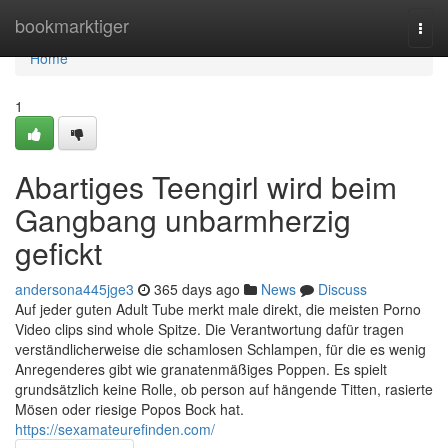
Home
bookmarktiger
Togg
navi
Home
1
Abartiges Teengirl wird beim
Gangbang unbarmherzig
gefickt
andersona445jge3
365 days ago
News
Discuss
Auf jeder guten Adult Tube merkt male direkt, die meisten Porno
Video clips sind whole Spitze. Die Verantwortung dafür tragen
verständlicherweise die schamlosen Schlampen, für die es wenig
Anregenderes gibt wie granatenmäßiges Poppen. Es spielt
grundsätzlich keine Rolle, ob person auf hängende Titten, rasierte
Mösen oder riesige Popos Bock hat.
https://sexamateurefinden.com/