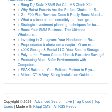
1
Bảng Dự Đoán XSMB Soi Cầu MB Chính Xác
1
Why Beirut Escorts Are the Perfect Choice for S...
1
GenF20 Plus Reviews: Does It Really Boost Muscl...
1
What a silicon nitride incredibly hot floor ign...
1
Strategic investment planning techniques for bu...
1
Boost Your SMM Business: The Ultimate
Wholesale...
1
Investing in Gurugram: Your Handbook to Re...
1
Propriedades à oferta em a nação - O um re...
1
402K Storage & Rental LLC: Your Secure Storage ...
1
Polymarket Promo Codes: Unlock Exclusive Savings!
1
Producing Much Safer Environments with
Competen...
1
FSAK Builders : Your Reliable Partner in Riya...
1
Milford CT: A Vinyl Siding Installation Guide ...
Copyright © 2026 |
Advanced Search
|
Live
|
Tag Cloud
|
Top
Users
| Made with
Kliqqi CMS
|
All RSS Feeds