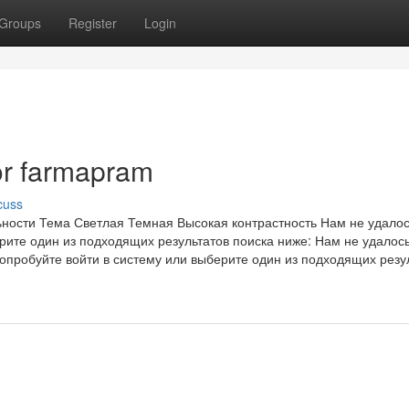
Groups
Register
Login
or farmapram
cuss
ости Тема Светлая Темная Высокая контрастность Нам не удалос
ерите один из подходящих результатов поиска ниже: Нам не удалос
Попробуйте войти в систему или выберите один из подходящих резу