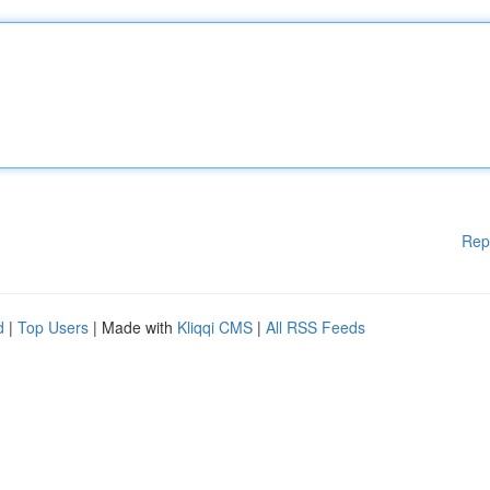
Rep
d
|
Top Users
| Made with
Kliqqi CMS
|
All RSS Feeds