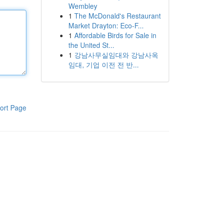
Wembley
1
The McDonald's Restaurant
Market Drayton: Eco-F...
1
Affordable Birds for Sale in
the United St...
1
강남사무실임대와 강남사옥
임대, 기업 이전 전 반...
ort Page