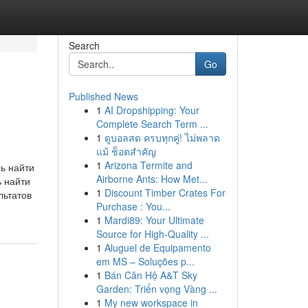
Search
Go
Published News
1
AI Dropshipping: Your
Complete Search Term ...
1
ดูบอลสด ครบทุกคู่! ไม่พลาด
แม้ ช็อตสำคัญ
1
Arizona Termite and
ь найти
Airborne Ants: How Met...
ь найти
1
Discount Timber Crates For
льтатов
Purchase : You...
1
Mardi89: Your Ultimate
Source for High-Quality ...
1
Aluguel de Equipamento
em MS – Soluções p...
1
Bán Căn Hộ A&T Sky
Garden: Triển vọng Vàng ...
1
My new workspace in