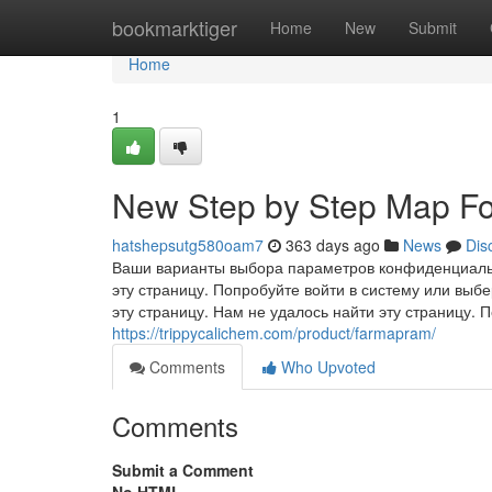
Home
bookmarktiger
Home
New
Submit
Home
1
New Step by Step Map F
hatshepsutg580oam7
363 days ago
News
Dis
Ваши варианты выбора параметров конфиденциальн
эту страницу. Попробуйте войти в систему или выб
эту страницу. Нам не удалось найти эту страницу. 
https://trippycalichem.com/product/farmapram/
Comments
Who Upvoted
Comments
Submit a Comment