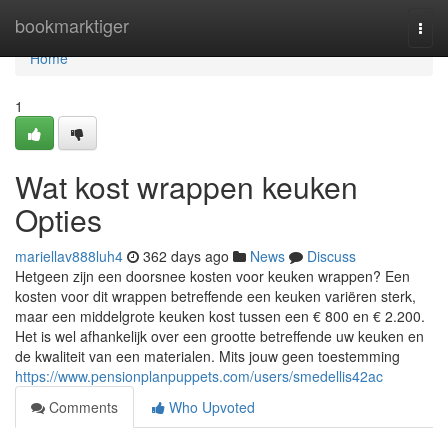
Home
bookmarktiger
Togg
navi
Home
1
Wat kost wrappen keuken
Opties
mariellav888luh4
362 days ago
News
Discuss
Hetgeen zijn een doorsnee kosten voor keuken wrappen? Een
kosten voor dit wrappen betreffende een keuken variëren sterk,
maar een middelgrote keuken kost tussen een € 800 en € 2.200.
Het is wel afhankelijk over een grootte betreffende uw keuken en
de kwaliteit van een materialen. Mits jouw geen toestemming
https://www.pensionplanpuppets.com/users/smedellis42ac
Comments
Who Upvoted