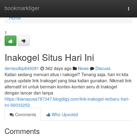
Home
bookmarktiger
Togg
navi
Home
1
Inakogel Situs Hari Ini
denisxdbp849281
362 days ago
News
Discuss
Kalian sedang mencari situs i nakogel? Tenang saja, hari ini kita
punya update link Inakogel yang bisa kalian gunakan. Nikmati link
alternatif ini untuk bermain konten-konten seru di Inakogel
dengan lancar dan tanpa
https://kianayusa787347.blogdigy.com/link-inakogel-terbaru-hari-
ini-56033252
Comments
Who Upvoted
Comments