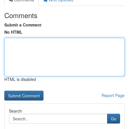
Comments
Submit a Comment
No HTML
HTML is disabled
Report Page
Search
Go