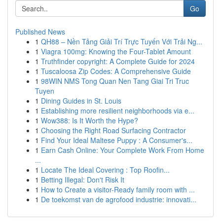
Go
Published News
1
QH88 – Nền Tảng Giải Trí Trực Tuyến Với Trải Ng...
1
Viagra 100mg: Knowing the Four-Tablet Amount
1
Truthfinder copyright: A Complete Guide for 2024
1
Tuscaloosa Zip Codes: A Comprehensive Guide
1
98WIN NMS Tong Quan Nen Tang Giai Tri Truc
Tuyen
1
Dining Guides in St. Louis
1
Establishing more resilient neighborhoods via e...
1
Wow388: Is It Worth the Hype?
1
Choosing the Right Road Surfacing Contractor
1
Find Your Ideal Maltese Puppy : A Consumer's...
1
Earn Cash Online: Your Complete Work From Home
...
1
Locate The Ideal Covering : Top Roofin...
1
Betting Illegal: Don't Risk It
1
How to Create a visitor-Ready family room with ...
1
De toekomst van de agrofood industrie: innovati...