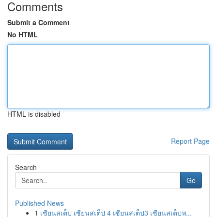
Comments
Submit a Comment
No HTML
HTML is disabled
Report Page
Search
Go
Published News
1
เซียนสเต็ป เซียนสเต็ป 4 เซียนสเต็ป3 เซียนสเต็ปพ...