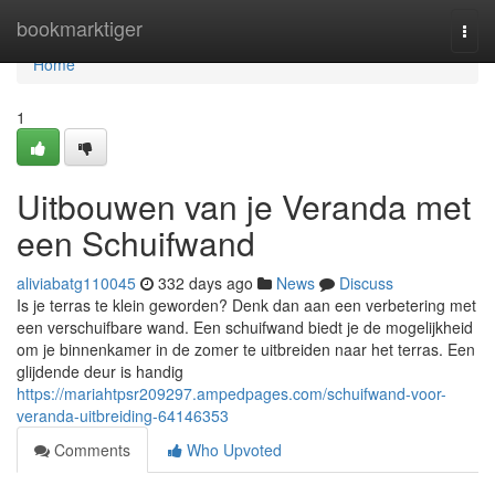
Home
bookmarktiger
Togg
navi
Home
1
Uitbouwen van je Veranda met
een Schuifwand
aliviabatg110045
332 days ago
News
Discuss
Is je terras te klein geworden? Denk dan aan een verbetering met
een verschuifbare wand. Een schuifwand biedt je de mogelijkheid
om je binnenkamer in de zomer te uitbreiden naar het terras. Een
glijdende deur is handig
https://mariahtpsr209297.ampedpages.com/schuifwand-voor-
veranda-uitbreiding-64146353
Comments
Who Upvoted