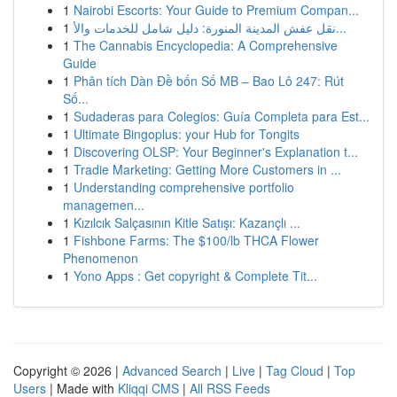
1
Nairobi Escorts: Your Guide to Premium Compan...
1
نقل عفش المدينة المنورة: دليل شامل للخدمات والأ...
1
The Cannabis Encyclopedia: A Comprehensive
Guide
1
Phân tích Dàn Đề bốn Số MB – Bao Lô 247: Rút
Số...
1
Sudaderas para Colegios: Guía Completa para Est...
1
Ultimate Bingoplus: your Hub for Tongits
1
Discovering OLSP: Your Beginner's Explanation t...
1
Tradie Marketing: Getting More Customers in ...
1
Understanding comprehensive portfolio
managemen...
1
Kızılcık Salçasının Kitle Satışı: Kazançlı ...
1
Fishbone Farms: The $100/lb THCA Flower
Phenomenon
1
Yono Apps : Get copyright & Complete Tit...
Copyright © 2026 |
Advanced Search
|
Live
|
Tag Cloud
|
Top
Users
| Made with
Kliqqi CMS
|
All RSS Feeds