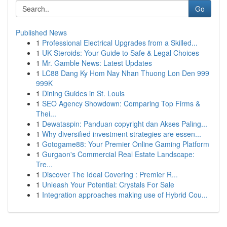
Go
Published News
1
Professional Electrical Upgrades from a Skilled...
1
UK Steroids: Your Guide to Safe & Legal Choices
1
Mr. Gamble News: Latest Updates
1
LC88 Dang Ky Hom Nay Nhan Thuong Lon Den 999
999K
1
Dining Guides in St. Louis
1
SEO Agency Showdown: Comparing Top Firms &
Thei...
1
Dewataspin: Panduan copyright dan Akses Paling...
1
Why diversified investment strategies are essen...
1
Gotogame88: Your Premier Online Gaming Platform
1
Gurgaon's Commercial Real Estate Landscape:
Tre...
1
Discover The Ideal Covering : Premier R...
1
Unleash Your Potential: Crystals For Sale
1
Integration approaches making use of Hybrid Cou...