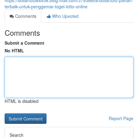
https://dollartoto84938.blog-mall.com/37938804/dollartoto-pilihan-
terbaik-untuk-penggemar-togel-lotto-online
Comments
Who Upvoted
Comments
Submit a Comment
No HTML
HTML is disabled
Report Page
Search