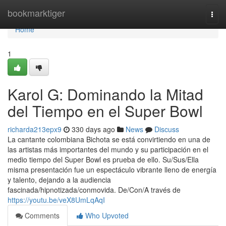
Home
bookmarktiger
Togg
navi
Home
1
Karol G: Dominando la Mitad
del Tiempo en el Super Bowl
richarda213epx9
330 days ago
News
Discuss
La cantante colombiana Bichota se está convirtiendo en una de
las artistas más importantes del mundo y su participación en el
medio tiempo del Super Bowl es prueba de ello. Su/Sus/Ella
misma presentación fue un espectáculo vibrante lleno de energía
y talento, dejando a la audiencia
fascinada/hipnotizada/conmovida. De/Con/A través de
https://youtu.be/veX8UmLqAqI
Comments
Who Upvoted