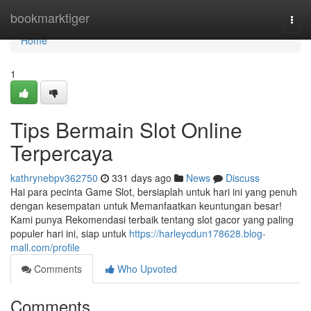
Home
bookmarktiger
Togg
navi
Home
1
Tips Bermain Slot Online
Terpercaya
kathrynebpv362750
331 days ago
News
Discuss
Hai para pecinta Game Slot, bersiaplah untuk hari ini yang penuh
dengan kesempatan untuk Memanfaatkan keuntungan besar!
Kami punya Rekomendasi terbaik tentang slot gacor yang paling
populer hari ini, siap untuk
https://harleycdun178628.blog-
mall.com/profile
Comments
Who Upvoted
Comments