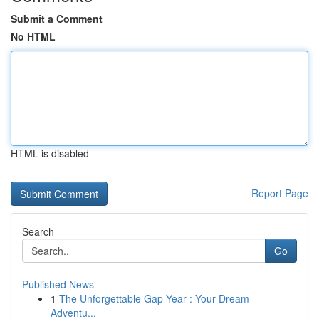
Submit a Comment
No HTML
HTML is disabled
Report Page
Search
Go
Published News
1
The Unforgettable Gap Year : Your Dream
Adventu...