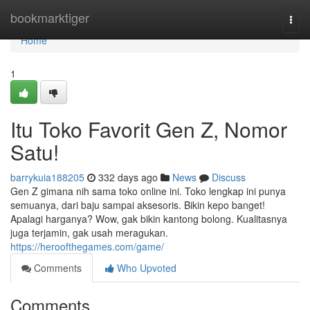
Home
bookmarktiger
Togg
navi
Home
1
Itu Toko Favorit Gen Z, Nomor
Satu!
barrykuia188205
332 days ago
News
Discuss
Gen Z gimana nih sama toko online ini. Toko lengkap ini punya
semuanya, dari baju sampai aksesoris. Bikin kepo banget!
Apalagi harganya? Wow, gak bikin kantong bolong. Kualitasnya
juga terjamin, gak usah meragukan.
https://heroofthegames.com/game/
Comments
Who Upvoted
Comments