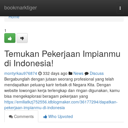
Home
bookmarktiger
Togg
navi
Home
1
Temukan Pekerjaan Impianmu
di Indonesia!
montyrkau976874
332 days ago
News
Discuss
Bergabunglah dengan jutaan seorang profesional yang telah
mendapatkan peluang karir terbaik di Negara Kita. Dengan
website lowongan kerja terlengkap dan ringan digunakan, kamu
bisa mengeksplorasi beragam pekerjaan yang
https://emiliatkzj752556.idblogmaker.com/36177294/dapatkan-
pekerjaan-impianmu-di-indonesia
Comments
Who Upvoted