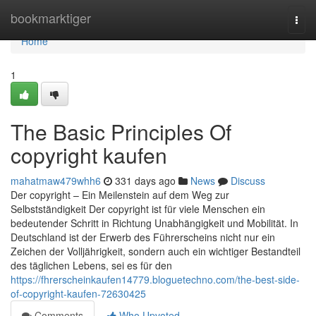
Home
bookmarktiger
Togg
navi
Home
1
The Basic Principles Of
copyright kaufen
mahatmaw479whh6
331 days ago
News
Discuss
Der copyright – Ein Meilenstein auf dem Weg zur
Selbstständigkeit Der copyright ist für viele Menschen ein
bedeutender Schritt in Richtung Unabhängigkeit und Mobilität. In
Deutschland ist der Erwerb des Führerscheins nicht nur ein
Zeichen der Volljährigkeit, sondern auch ein wichtiger Bestandteil
des täglichen Lebens, sei es für den
https://fhrerscheinkaufen14779.bloguetechno.com/the-best-side-
of-copyright-kaufen-72630425
Comments
Who Upvoted