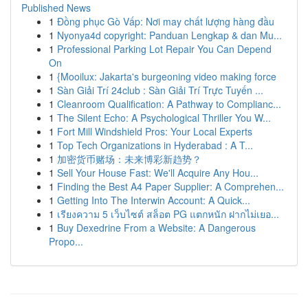
Published News
1
Đồng phục Gò Vấp: Nơi may chất lượng hàng đầu
1
Nyonya4d copyright: Panduan Lengkap & dan Mu...
1
Professional Parking Lot Repair You Can Depend
On
1
{Mooilux: Jakarta's burgeoning video making force
1
Sàn Giải Trí 24club : Sàn Giải Trí Trực Tuyến ...
1
Cleanroom Qualification: A Pathway to Complianc...
1
The Silent Echo: A Psychological Thriller You W...
1
Fort Mill Windshield Pros: Your Local Experts
1
Top Tech Organizations in Hyderabad : A T...
1
加密货币赌场：未来博彩新趋势？
1
Sell Your House Fast: We'll Acquire Any Hou...
1
Finding the Best A4 Paper Supplier: A Comprehen...
1
Getting Into The Interwin Account: A Quick...
1
เรียงความ 5 เว็บไซต์ สล็อต PG แตกหนัก ฝากไม่เยอ...
1
Buy Dexedrine From a Website: A Dangerous
Propo...