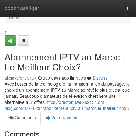
Home
bookmarktiger
Togg
navi
Home
1
Abonnement IPTV au Maroc :
Le Meilleur Choix?
aliciayvfb779164
330 days ago
News
Discuss
Avec l'essor de la technologie et la transformation du paysage, le
choix d'un abonnement IPTV au Maroc se révèle plus crucial que
jamais. Beaucoup d'amateurs de télévision cherchent une
alternative aux offres
https://prestonuwel262154.dm-
blog.com/37246234/abonnement-iptv-au-maroc-le-meilleur-choix
Comments
Who Upvoted
Comments