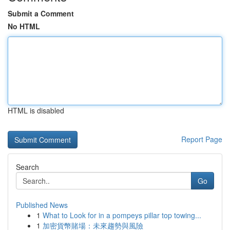
Submit a Comment
No HTML
HTML is disabled
Report Page
Search
Go
Published News
1
What to Look for in a pompeys pillar top towing...
1
加密貨幣賭場：未來趨勢與風險