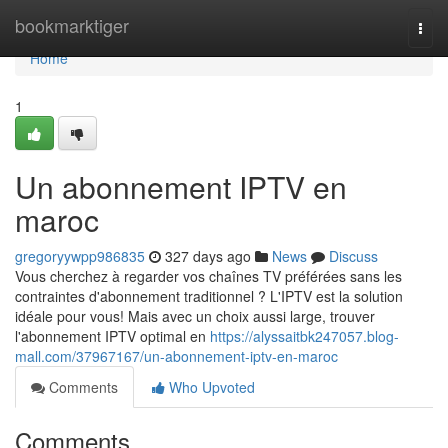
Home
bookmarktiger
Togg
navi
Home
1
Un abonnement IPTV en
maroc
gregoryywpp986835
327 days ago
News
Discuss
Vous cherchez à regarder vos chaînes TV préférées sans les
contraintes d'abonnement traditionnel ? L'IPTV est la solution
idéale pour vous! Mais avec un choix aussi large, trouver
l'abonnement IPTV optimal en
https://alyssaitbk247057.blog-
mall.com/37967167/un-abonnement-iptv-en-maroc
Comments
Who Upvoted
Comments