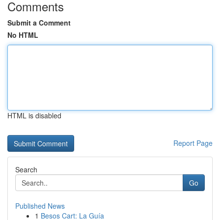
Comments
Submit a Comment
No HTML
HTML is disabled
Report Page
Search
Go
Published News
1
Besos Cart: La Guía