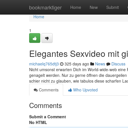
Home
bookmarktiger
Home
New
Submit
Home
1
Elegantes Sexvideo mit gi
michaelq765dtj3
325 days ago
News
Discuss
Nicht umsonst erwarten Dich im World-wide-web eine F
genagelt werden. Nur zu gerne öffnen die dauergeilen 
schier nicht zu glauben, wie tabulos diese scharfen 
Comments
Who Upvoted
Comments
Submit a Comment
No HTML