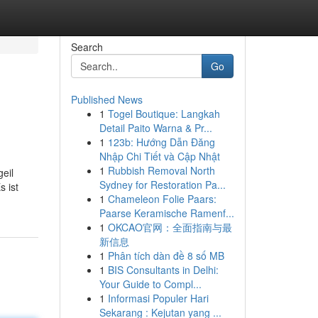
Search
Go
Published News
1
Togel Boutique: Langkah
Detail Paito Warna & Pr...
1
123b: Hướng Dẫn Đăng
Nhập Chi Tiết và Cập Nhật
1
Rubbish Removal North
eil
Sydney for Restoration Pa...
 ist
1
Chameleon Folie Paars:
Paarse Keramische Ramenf...
1
OKCAO官网：全面指南与最
新信息
1
Phân tích dàn đề 8 số MB
1
BIS Consultants in Delhi:
Your Guide to Compl...
1
Informasi Populer Hari
Sekarang : Kejutan yang ...