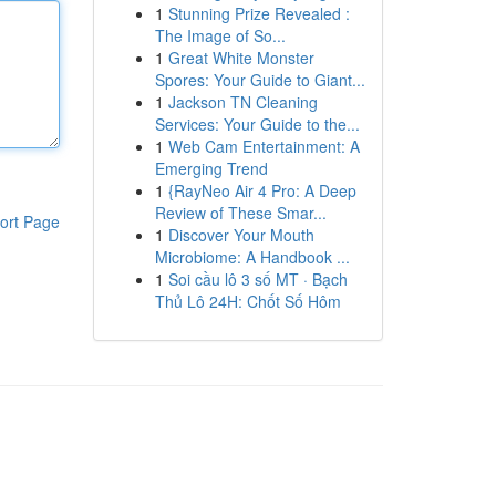
1
Stunning Prize Revealed :
The Image of So...
1
Great White Monster
Spores: Your Guide to Giant...
1
Jackson TN Cleaning
Services: Your Guide to the...
1
Web Cam Entertainment: A
Emerging Trend
1
{RayNeo Air 4 Pro: A Deep
Review of These Smar...
ort Page
1
Discover Your Mouth
Microbiome: A Handbook ...
1
Soi cầu lô 3 số MT · Bạch
Thủ Lô 24H: Chốt Số Hôm