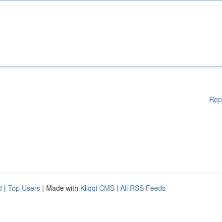
Rep
d
|
Top Users
| Made with
Kliqqi CMS
|
All RSS Feeds