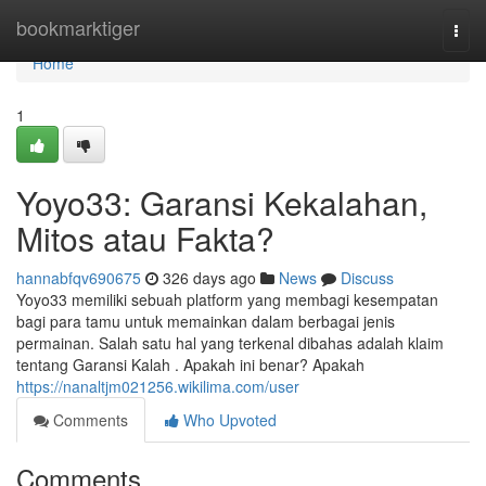
Home
bookmarktiger
Togg
navi
Home
1
Yoyo33: Garansi Kekalahan,
Mitos atau Fakta?
hannabfqv690675
326 days ago
News
Discuss
Yoyo33 memiliki sebuah platform yang membagi kesempatan
bagi para tamu untuk memainkan dalam berbagai jenis
permainan. Salah satu hal yang terkenal dibahas adalah klaim
tentang Garansi Kalah . Apakah ini benar? Apakah
https://nanaltjm021256.wikilima.com/user
Comments
Who Upvoted
Comments