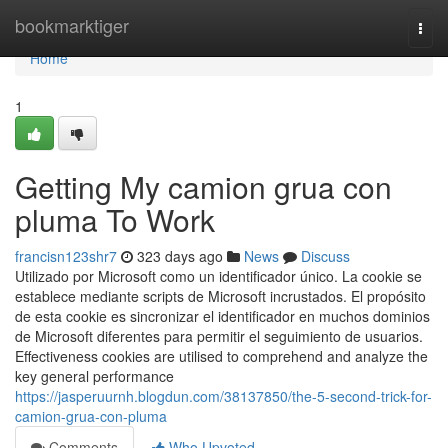
Home
bookmarktiger
Togg
navi
Home
1
Getting My camion grua con
pluma To Work
francisn123shr7
323 days ago
News
Discuss
Utilizado por Microsoft como un identificador único. La cookie se
establece mediante scripts de Microsoft incrustados. El propósito
de esta cookie es sincronizar el identificador en muchos dominios
de Microsoft diferentes para permitir el seguimiento de usuarios.
Effectiveness cookies are utilised to comprehend and analyze the
key general performance
https://jasperuurnh.blogdun.com/38137850/the-5-second-trick-for-
camion-grua-con-pluma
Comments
Who Upvoted