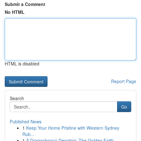
Submit a Comment
No HTML
HTML is disabled
Report Page
Search
Go
Published News
1
Keep Your Home Pristine with Western Sydney
Rub...
1
A Dragonborn’s Devotion: The Golden Faith