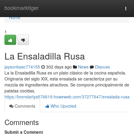
Home
bookmarktiger
Togg
navi
Home
1
La Ensaladilla Rusa
jaysonbasc774155
302 days ago
News
Discuss
La la Ensaladilla Rusa es un plato clásico de la cocina española.
Originaria del siglo XIX, esta ensalada se caracteriza por su
mezcla de ingredientes atractivos. Se compone principalmente de
patatas cocidas,
https://brendartya576619.howeweb.com/37277647/ensalada-rusa
Comments
Who Upvoted
Comments
Submit a Comment