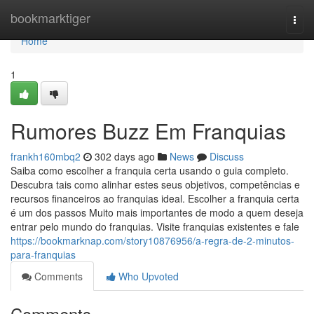
Home
bookmarktiger
Togg
navi
Home
1
Rumores Buzz Em Franquias
frankh160mbq2
302 days ago
News
Discuss
Saiba como escolher a franquia certa usando o guia completo.
Descubra tais como alinhar estes seus objetivos, competências e
recursos financeiros ao franquias ideal. Escolher a franquia certa
é um dos passos Muito mais importantes de modo a quem deseja
entrar pelo mundo do franquias. Visite franquias existentes e fale
https://bookmarknap.com/story10876956/a-regra-de-2-minutos-
para-franquias
Comments
Who Upvoted
Comments