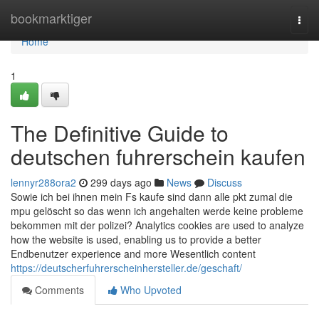
Home
bookmarktiger
Togg
navi
Home
1
The Definitive Guide to
deutschen fuhrerschein kaufen
lennyr288ora2
299 days ago
News
Discuss
Sowie ich bei ihnen mein Fs kaufe sind dann alle pkt zumal die
mpu gelöscht so das wenn ich angehalten werde keine probleme
bekommen mit der polizei? Analytics cookies are used to analyze
how the website is used, enabling us to provide a better
Endbenutzer experience and more Wesentlich content
https://deutscherfuhrerscheinhersteller.de/geschaft/
Comments
Who Upvoted