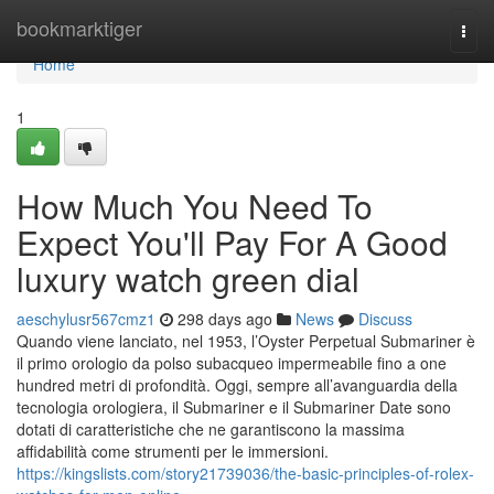
Home
bookmarktiger
Togg
navi
Home
1
How Much You Need To
Expect You'll Pay For A Good
luxury watch green dial
aeschylusr567cmz1
298 days ago
News
Discuss
Quando viene lanciato, nel 1953, l’Oyster Perpetual Submariner è
il primo orologio da polso subacqueo impermeabile fino a one
hundred metri di profondità. Oggi, sempre all’avanguardia della
tecnologia orologiera, il Submariner e il Submariner Date sono
dotati di caratteristiche che ne garantiscono la massima
affidabilità come strumenti per le immersioni.
https://kingslists.com/story21739036/the-basic-principles-of-rolex-