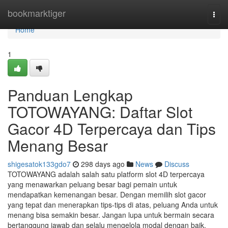
Home
bookmarktiger
Togg
navi
Home
1
Panduan Lengkap
TOTOWAYANG: Daftar Slot
Gacor 4D Terpercaya dan Tips
Menang Besar
shigesatok133gdo7
298 days ago
News
Discuss
TOTOWAYANG adalah salah satu platform slot 4D terpercaya
yang menawarkan peluang besar bagi pemain untuk
mendapatkan kemenangan besar. Dengan memilih slot gacor
yang tepat dan menerapkan tips-tips di atas, peluang Anda untuk
menang bisa semakin besar. Jangan lupa untuk bermain secara
bertanggung jawab dan selalu mengelola modal dengan baik.