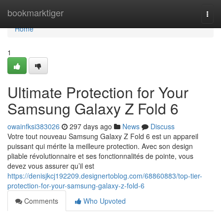
Home
bookmarktiger
Togg
navi
Home
1
Ultimate Protection for Your
Samsung Galaxy Z Fold 6
owainfksi383026
297 days ago
News
Discuss
Votre tout nouveau Samsung Galaxy Z Fold 6 est un appareil
puissant qui mérite la meilleure protection. Avec son design
pliable révolutionnaire et ses fonctionnalités de pointe, vous
devez vous assurer qu’il est
https://denisjkcj192209.designertoblog.com/68860883/top-tier-
protection-for-your-samsung-galaxy-z-fold-6
Comments
Who Upvoted