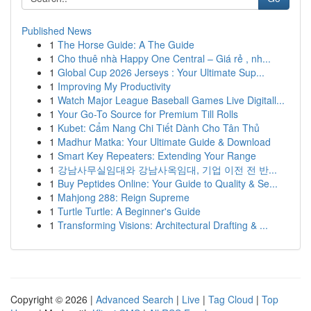
Published News
1
The Horse Guide: A The Guide
1
Cho thuê nhà Happy One Central – Giá rẻ , nh...
1
Global Cup 2026 Jerseys : Your Ultimate Sup...
1
Improving My Productivity
1
Watch Major League Baseball Games Live Digitall...
1
Your Go-To Source for Premium Till Rolls
1
Kubet: Cẩm Nang Chi Tiết Dành Cho Tân Thủ
1
Madhur Matka: Your Ultimate Guide & Download
1
Smart Key Repeaters: Extending Your Range
1
강남사무실임대와 강남사옥임대, 기업 이전 전 반...
1
Buy Peptides Online: Your Guide to Quality & Se...
1
Mahjong 288: Reign Supreme
1
Turtle Turtle: A Beginner's Guide
1
Transforming Visions: Architectural Drafting & ...
Copyright © 2026 |
Advanced Search
|
Live
|
Tag Cloud
|
Top