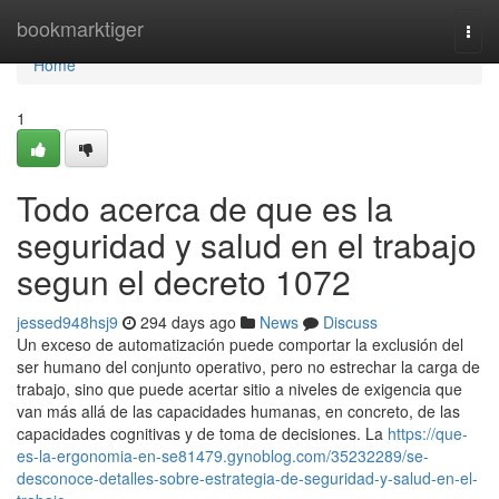
Home
bookmarktiger
Togg
navi
Home
1
Todo acerca de que es la
seguridad y salud en el trabajo
segun el decreto 1072
jessed948hsj9
294 days ago
News
Discuss
Un exceso de automatización puede comportar la exclusión del
ser humano del conjunto operativo, pero no estrechar la carga de
trabajo, sino que puede acertar sitio a niveles de exigencia que
van más allá de las capacidades humanas, en concreto, de las
capacidades cognitivas y de toma de decisiones. La
https://que-
es-la-ergonomia-en-se81479.gynoblog.com/35232289/se-
desconoce-detalles-sobre-estrategia-de-seguridad-y-salud-en-el-