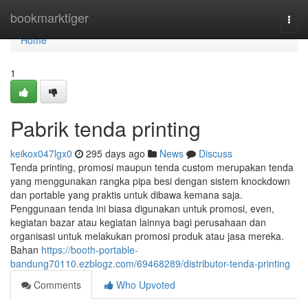
Home
bookmarktiger
Togg
navi
Home
1
Pabrik tenda printing
keikox047lgx0
295 days ago
News
Discuss
Tenda printing, promosi maupun tenda custom merupakan tenda
yang menggunakan rangka pipa besi dengan sistem knockdown
dan portable yang praktis untuk dibawa kemana saja.
Penggunaan tenda ini biasa digunakan untuk promosi, even,
kegiatan bazar atau kegiatan lainnya bagi perusahaan dan
organisasi untuk melakukan promosi produk atau jasa mereka.
Bahan
https://booth-portable-
bandung70110.ezblogz.com/69468289/distributor-tenda-printing
Comments
Who Upvoted