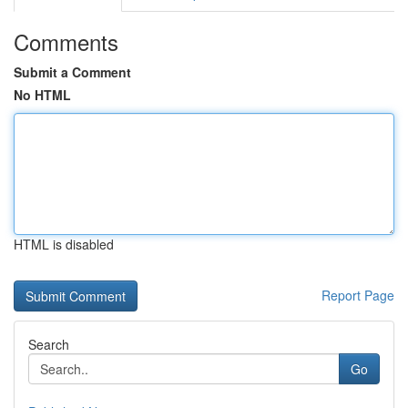
Comments
Submit a Comment
No HTML
HTML is disabled
Report Page
Search
Go