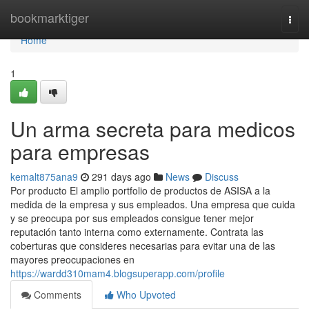
Home
bookmarktiger
Togg
navi
Home
1
Un arma secreta para medicos
para empresas
kemalt875ana9
291 days ago
News
Discuss
Por producto El amplio portfolio de productos de ASISA a la
medida de la empresa y sus empleados. Una empresa que cuida
y se preocupa por sus empleados consigue tener mejor
reputación tanto interna como externamente. Contrata las
coberturas que consideres necesarias para evitar una de las
mayores preocupaciones en
https://wardd310mam4.blogsuperapp.com/profile
Comments
Who Upvoted