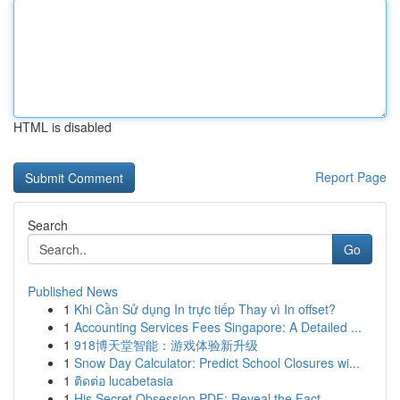
HTML is disabled
Report Page
Search
Go
Published News
1
Khi Cần Sử dụng In trực tiếp Thay vì In offset?
1
Accounting Services Fees Singapore: A Detailed ...
1
918博天堂智能：游戏体验新升级
1
Snow Day Calculator: Predict School Closures wi...
1
ติดต่อ lucabetasia
1
His Secret Obsession PDF: Reveal the Fact