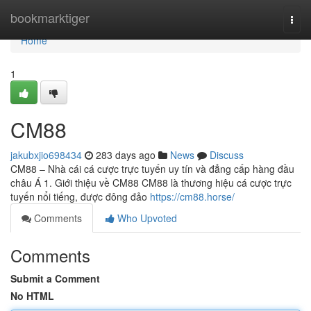
Home
bookmarktiger
Togg
navi
Home
1
CM88
jakubxjio698434
283 days ago
News
Discuss
CM88 – Nhà cái cá cược trực tuyến uy tín và đẳng cấp hàng đầu
châu Á 1. Giới thiệu về CM88 CM88 là thương hiệu cá cược trực
tuyến nổi tiếng, được đông đảo
https://cm88.horse/
Comments
Who Upvoted
Comments
Submit a Comment
No HTML