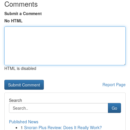
Comments
Submit a Comment
No HTML
HTML is disabled
Report Page
Search
Go
Published News
1
Snoran Plus Review: Does It Really Work?