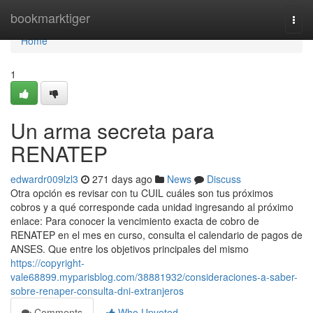
Home
bookmarktiger
Togg
navi
Home
1
Un arma secreta para
RENATEP
edwardr009lzl3
271 days ago
News
Discuss
Otra opción es revisar con tu CUIL cuáles son tus próximos
cobros y a qué corresponde cada unidad ingresando al próximo
enlace: Para conocer la vencimiento exacta de cobro de
⁣RENATEP en el mes en curso, consulta el calendario de ​pagos de
ANSES. Que entre los objetivos principales del mismo
https://copyright-
vale68899.myparisblog.com/38881932/consideraciones-a-saber-
sobre-renaper-consulta-dni-extranjeros
Comments
Who Upvoted