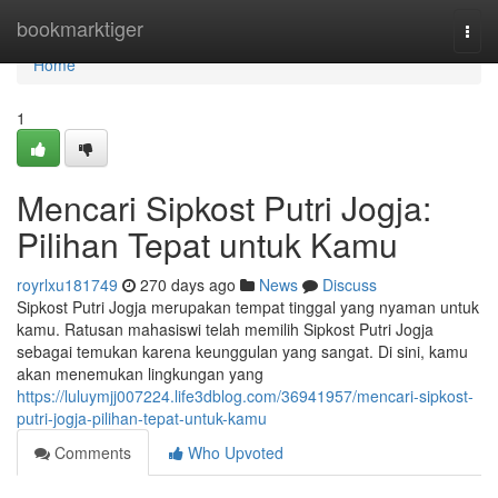
Home
bookmarktiger
Togg
navi
Home
1
Mencari Sipkost Putri Jogja:
Pilihan Tepat untuk Kamu
royrlxu181749
270 days ago
News
Discuss
Sipkost Putri Jogja merupakan tempat tinggal yang nyaman untuk
kamu. Ratusan mahasiswi telah memilih Sipkost Putri Jogja
sebagai temukan karena keunggulan yang sangat. Di sini, kamu
akan menemukan lingkungan yang
https://luluymjj007224.life3dblog.com/36941957/mencari-sipkost-
putri-jogja-pilihan-tepat-untuk-kamu
Comments
Who Upvoted