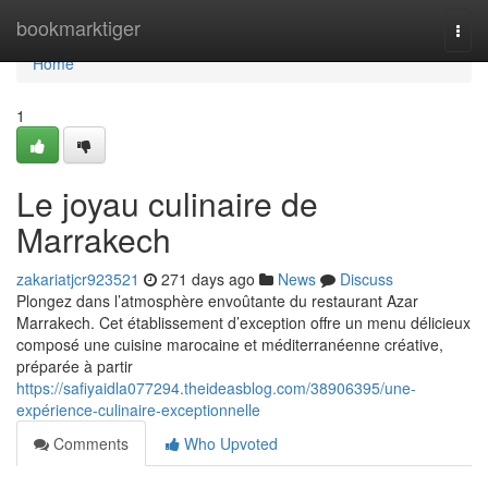
Home
bookmarktiger
Togg
navi
Home
1
Le joyau culinaire de
Marrakech
zakariatjcr923521
271 days ago
News
Discuss
Plongez dans l’atmosphère envoûtante du restaurant Azar
Marrakech. Cet établissement d’exception offre un menu délicieux
composé une cuisine marocaine et méditerranéenne créative,
préparée à partir
https://safiyaidla077294.theideasblog.com/38906395/une-
expérience-culinaire-exceptionnelle
Comments
Who Upvoted