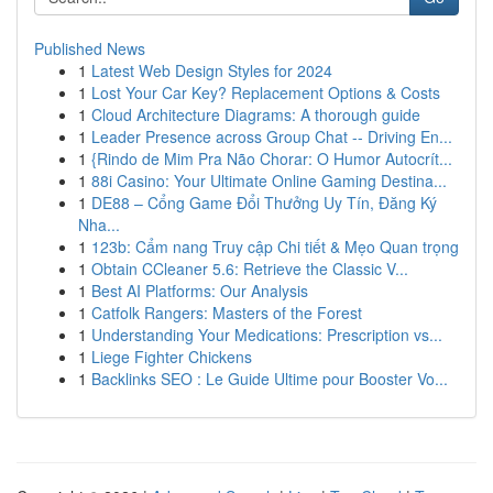
Published News
1
Latest Web Design Styles for 2024
1
Lost Your Car Key? Replacement Options & Costs
1
Cloud Architecture Diagrams: A thorough guide
1
Leader Presence across Group Chat -- Driving En...
1
{Rindo de Mim Pra Não Chorar: O Humor Autocrít...
1
88i Casino: Your Ultimate Online Gaming Destina...
1
DE88 – Cổng Game Đổi Thưởng Uy Tín, Đăng Ký
Nha...
1
123b: Cẩm nang Truy cập Chi tiết & Mẹo Quan trọng
1
Obtain CCleaner 5.6: Retrieve the Classic V...
1
Best AI Platforms: Our Analysis
1
Catfolk Rangers: Masters of the Forest
1
Understanding Your Medications: Prescription vs...
1
Liege Fighter Chickens
1
Backlinks SEO : Le Guide Ultime pour Booster Vo...