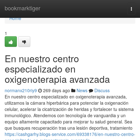
Home
bookmarktiger
Togg
navi
Home
1
En nuestro centro
especializado en
oxigenoterapia avanzada
normanx210riy9
269 days ago
News
Discuss
En nuestro centro especializado en oxigenoterapia avanzada,
utilizamos la cámara hiperbárica para potenciar la oxigenación
celular, acelerar la cicatrización de heridas y fortalecer tu sistema
inmunológico. Atendemos con tecnología de vanguardia y un
equipo altamente capacitado para mejorar tu salud general. Sea
que busques recuperación tras una lesión deportiva, tratamiento
https://cashgarhy.blogs-service.com/69338176/en-nuestro-centro-