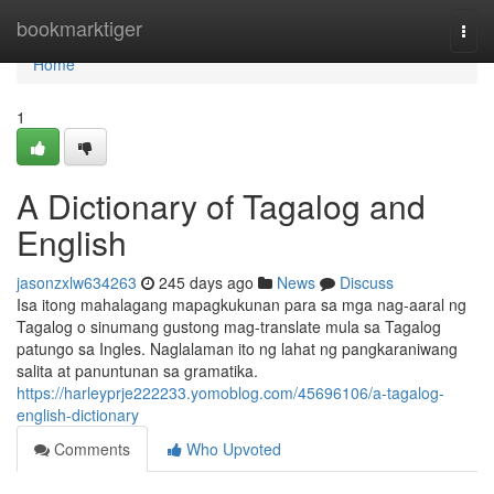
Home
bookmarktiger
Togg
navi
Home
1
A Dictionary of Tagalog and
English
jasonzxlw634263
245 days ago
News
Discuss
Isa itong mahalagang mapagkukunan para sa mga nag-aaral ng
Tagalog o sinumang gustong mag-translate mula sa Tagalog
patungo sa Ingles. Naglalaman ito ng lahat ng pangkaraniwang
salita at panuntunan sa gramatika.
https://harleyprje222233.yomoblog.com/45696106/a-tagalog-
english-dictionary
Comments
Who Upvoted